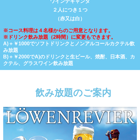
ワインデキャンタ
２人につき１つ
（赤又は白）
※コース料理は４名様からのご用意となります。
※ドリンク飲み放題（2時間）に変更もできます。
A)＋￥1000
でソフトドリンクとノンアルコールカクテル飲
み放題
B)＋￥2000
でA)のドリンクと生ビール、焼酎、日本酒、カ
クテル、グラスワイン飲み放題
飲み放題のご案内