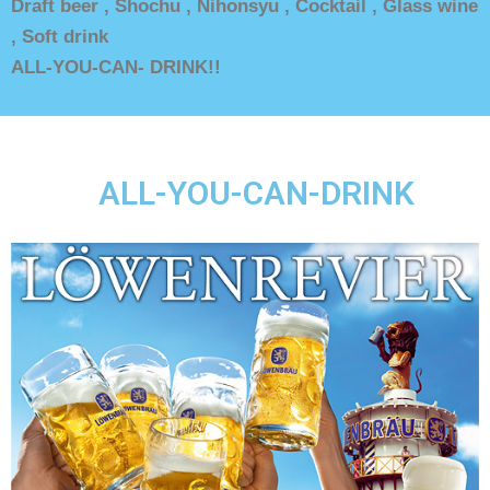
Draft beer ,
Shochu ,
Nihonsyu ,
Cocktail ,
Glass wine
,
Soft drink
ALL-YOU-CAN- DRINK!!
ALL-YOU-CAN-DRINK