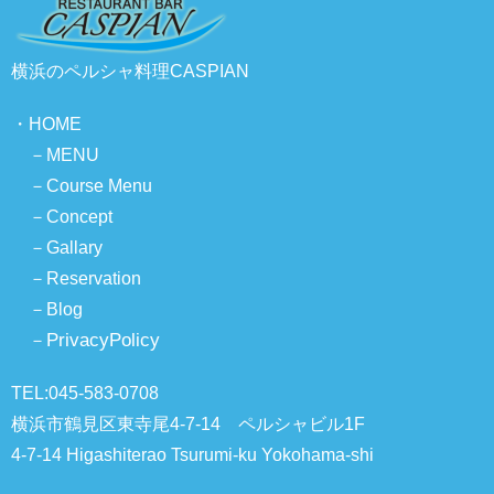
横浜のペルシャ料理CASPIAN
・
HOME
－
MENU
－
Course Menu
－
Concept
－
Gallary
－
Reservation
－
Blog
PrivacyPolicy
－
TEL:045-583-0708
横浜市鶴見区東寺尾4-7-14 ペルシャビル1F
4-7-14 Higashiterao Tsurumi-ku Yokohama-shi